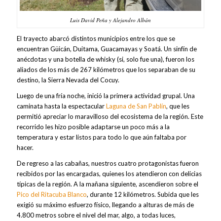
Luis David Peña y Alejandro Albán
El trayecto abarcó distintos municipios entre los que se
encuentran Güicán, Duitama, Guacamayas y Soatá. Un sinfín de
anécdotas y una botella de whisky (si, solo fue una), fueron los
aliados de los más de 267 kilómetros que los separaban de su
destino, la Sierra Nevada del Cocuy.
Luego de una fría noche, inició la primera actividad grupal. Una
caminata hasta la espectacular
Laguna de San Pablín
, que les
permitió apreciar lo maravilloso del ecosistema de la región. Este
recorrido les hizo posible adaptarse un poco más a la
temperatura y estar listos para todo lo que aún faltaba por
hacer.
De regreso a las cabañas, nuestros cuatro protagonistas fueron
recibidos por las encargadas, quienes los atendieron con delicias
típicas de la región. A la mañana siguiente, ascendieron sobre el
Pico del Ritacuba Blanco
, durante 12 kilómetros. Subida que les
exigió su máximo esfuerzo físico, llegando a alturas de más de
4.800 metros sobre el nivel del mar, algo, a todas luces,