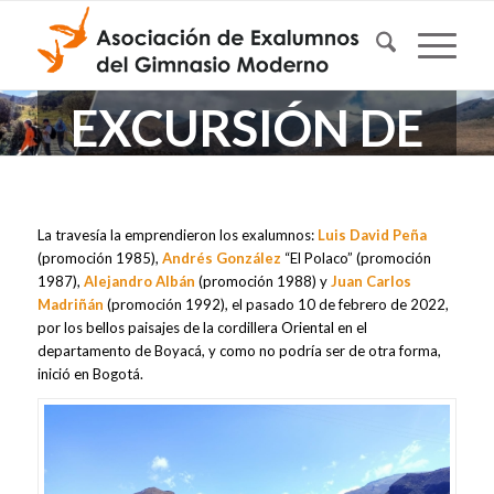
EXCURSIÓN DE
EXALUMNOS
La travesía la emprendieron los exalumnos:
Luis David Peña
Nevado del Cocuy
(promoción 1985),
Andrés González
“El Polaco” (promoción
1987),
Alejandro Albán
(promoción 1988) y
Juan Carlos
Madriñán
(promoción 1992), el pasado 10 de febrero de 2022,
por los bellos paisajes de la cordillera Oriental en el
departamento de Boyacá, y como no podría ser de otra forma,
inició en Bogotá.