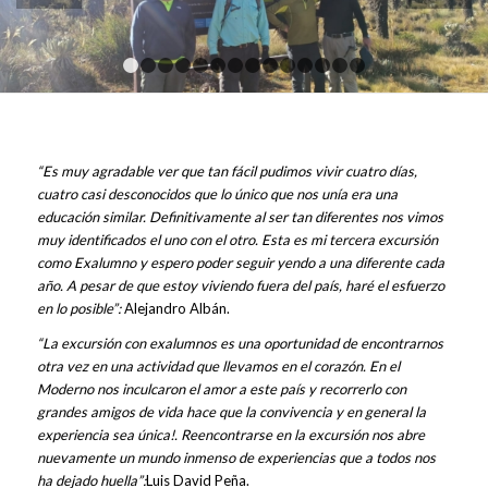
1
2
3
4
5
6
7
8
9
10
11
12
13
14
“Es muy agradable ver que tan fácil pudimos vivir cuatro días,
cuatro casi desconocidos que lo único que nos unía era una
educación similar. Definitivamente al ser tan diferentes nos vimos
muy identificados el uno con el otro. Esta es mi tercera excursión
como Exalumno y espero poder seguir yendo a una diferente cada
año. A pesar de que estoy viviendo fuera del país, haré el esfuerzo
en lo posible”:
Alejandro Albán.
“La excursión con exalumnos es una oportunidad de encontrarnos
otra vez en una actividad que llevamos en el corazón. En el
Moderno nos inculcaron el amor a este país y recorrerlo con
grandes amigos de vida hace que la convivencia y en general la
experiencia sea única!.
Reencontrarse en la excursión nos abre
nuevamente un mundo inmenso de experiencias que a todos nos
ha dejado huella”:
Luis David Peña.