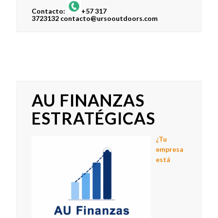
Contacto:
+57 317
3723132
contacto@ursooutdoors.com
AU FINANZAS
ESTRATÉGICAS
¿Tu
empresa
está