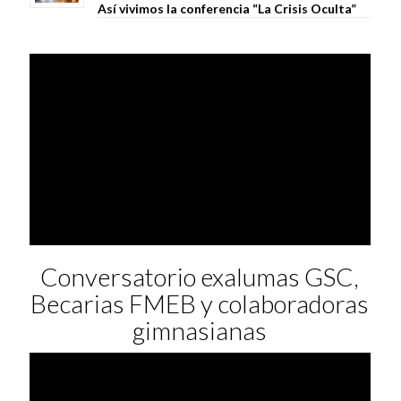
Así vivimos la conferencia “La Crisis Oculta”
Conversatorio exalumas GSC,
Becarias FMEB y colaboradoras
gimnasianas