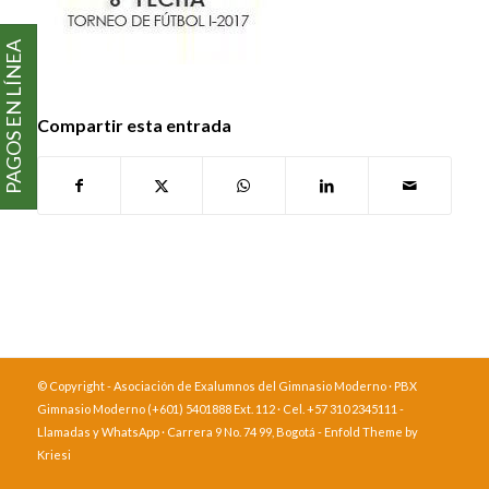
PAGOS EN LÍNEA
Compartir esta entrada
© Copyright - Asociación de Exalumnos del Gimnasio Moderno · PBX
Gimnasio Moderno (+601) 5401888 Ext. 112 · Cel. +57 310 2345111 -
Llamadas y WhatsApp · Carrera 9 No. 74 99, Bogotá -
Enfold Theme by
Kriesi