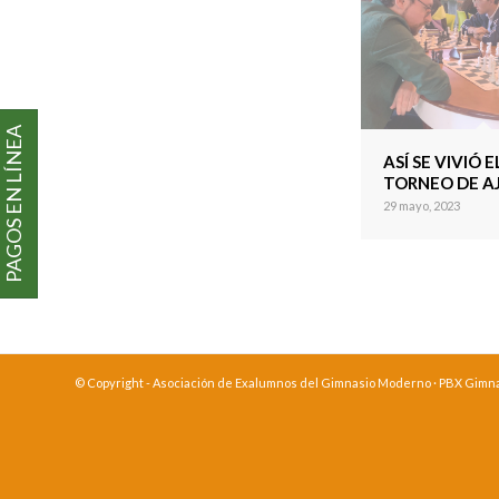
PAGOS EN LÍNEA
ASÍ SE VIVIÓ EL
TORNEO DE A
29 mayo, 2023
© Copyright - Asociación de Exalumnos del Gimnasio Moderno · PBX Gimnasi