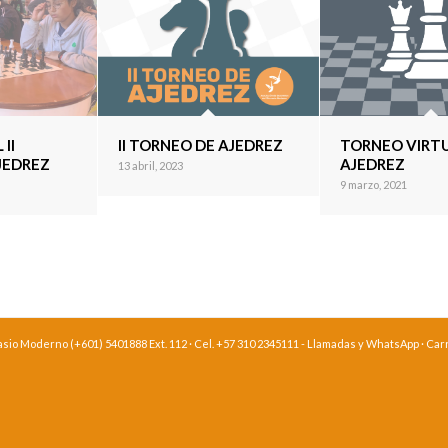
 II
II TORNEO DE AJEDREZ
TORNEO VIRT
JEDREZ
AJEDREZ
13 abril, 2023
9 marzo, 2021
o Moderno (+601) 5401888 Ext. 112 · Cel. +57 310 2345111 - Llamadas y WhatsApp · Carre