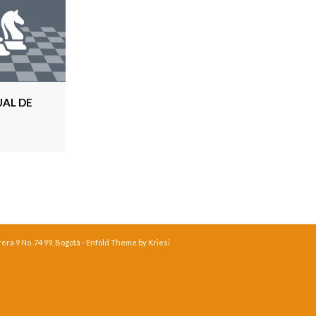
UAL DE
ra 9 No. 74 99, Bogotá -
Enfold Theme by Kriesi