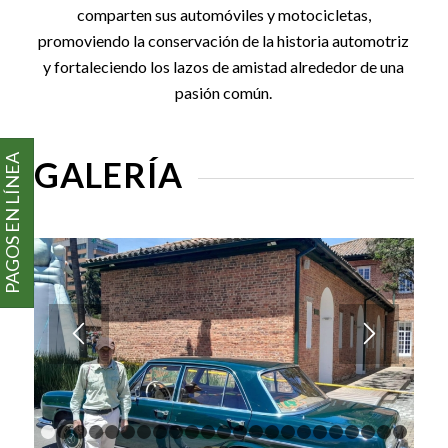
comparten sus automóviles y motocicletas,
promoviendo la conservación de la historia automotriz
y fortaleciendo los lazos de amistad alrededor de una
pasión común.
PAGOS EN LÍNEA
GALERÍA
1
2
3
4
5
6
7
8
9
10
11
12
13
14
15
16
17
18
1