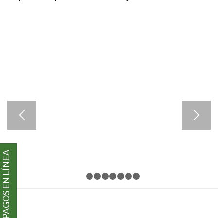
PAGOS EN LÍNEA
1
2
3
4
5
6
7
8