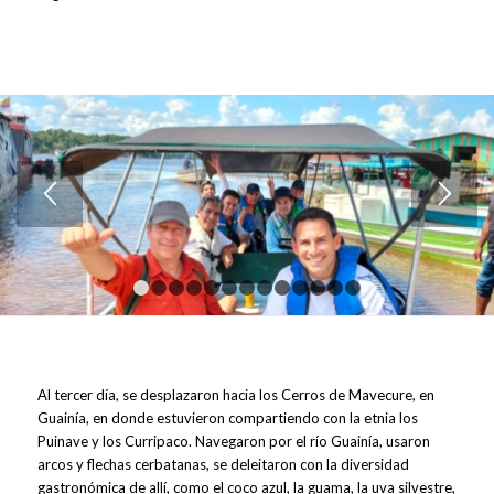
1
2
3
4
5
6
7
8
9
10
11
12
13
Al tercer día, se desplazaron hacia los Cerros de Mavecure, en
Guainía, en donde estuvieron compartiendo con la etnia los
Puinave y los Curripaco. Navegaron por el río Guainía, usaron
arcos y flechas cerbatanas, se deleitaron con la diversidad
gastronómica de allí, como el coco azul, la guama, la uva silvestre,