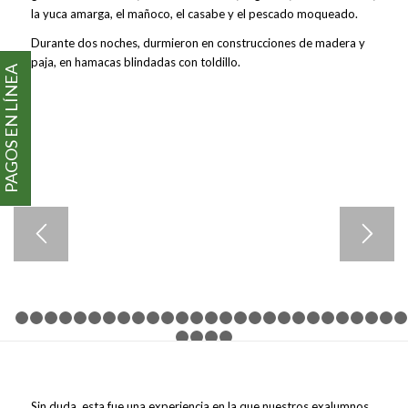
la yuca amarga, el mañoco, el casabe y el pescado moqueado.
Durante dos noches, durmieron en construcciones de madera y
paja, en hamacas blindadas con toldillo.
PAGOS EN LÍNEA
1
2
3
4
5
6
7
8
9
10
11
12
13
14
15
16
17
18
19
20
21
29
30
31
32
Sin duda, esta fue una experiencia en la que nuestros exalumnos