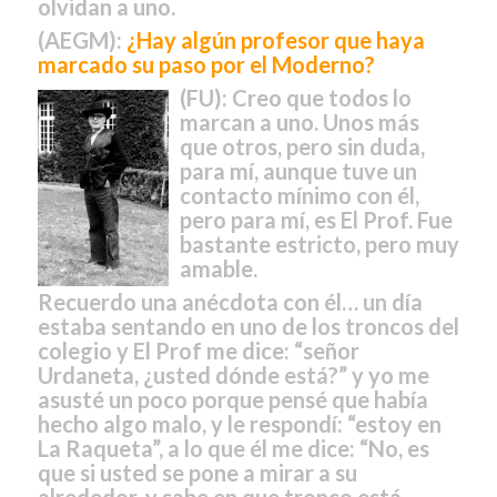
olvidan a uno.
(AEGM):
¿Hay algún profesor que haya
marcado su paso por el Moderno?
(FU):
Creo que todos lo
marcan a uno. Unos más
que otros, pero sin duda,
para mí, aunque tuve un
contacto mínimo con él,
pero para mí, es El Prof. Fue
bastante estricto, pero muy
amable.
Recuerdo una anécdota con él… un día
estaba sentando en uno de los troncos del
colegio y El Prof me dice: “señor
Urdaneta, ¿usted dónde está?” y yo me
asusté un poco porque pensé que había
hecho algo malo, y le respondí: “estoy en
La Raqueta”, a lo que él me dice: “No, es
que si usted se pone a mirar a su
alrededor, y sabe en que tronco está