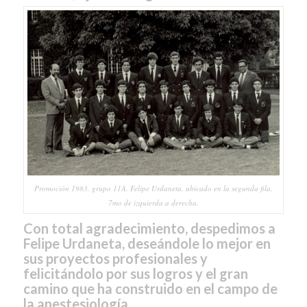
Promoción 1983, grupo 11A. Felipe Urdaneta, ubicado en la segunda fila,
7mo de izquierda a derecha.
Con total agradecimiento, despedimos a
Felipe Urdaneta, deseándole lo mejor en
sus proyectos profesionales y
felicitándolo por sus logros y el gran
camino que ha construido en el campo de
la anestesiología.