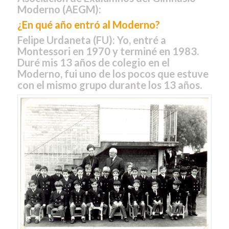
Moderno
(AEGM):
¿En qué año entró al Moderno?
Felipe Urdaneta
(FU):
Yo, entré a
Montessori en 1970 y terminé en 1983.
Duré mis 13 años de colegio en el
Moderno, fui uno de los pocos que estuve
con el mismo grupo durante los 13 años.