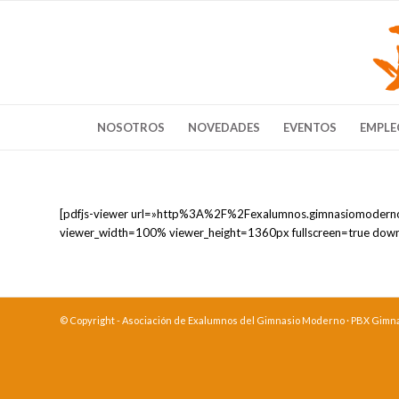
NOSOTROS
NOVEDADES
EVENTOS
EMPLE
[pdfjs-viewer url=»http%3A%2F%2Fexalumnos.gimnasiom
viewer_width=100% viewer_height=1360px fullscreen=true down
© Copyright - Asociación de Exalumnos del Gimnasio Moderno · PBX Gimnasi