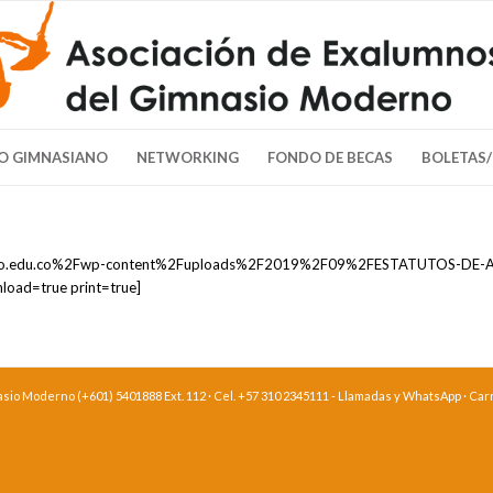
O GIMNASIANO
NETWORKING
FONDO DE BECAS
BOLETAS
oderno.edu.co%2Fwp-content%2Fuploads%2F2019%2F09%2FESTATUTOS-
load=true print=true]
o Moderno (+601) 5401888 Ext. 112 · Cel. +57 310 2345111 - Llamadas y WhatsApp · Carre