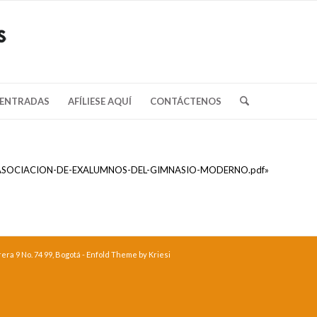
/ENTRADAS
AFÍLIESE AQUÍ
CONTÁCTENOS
DE-ASOCIACION-DE-EXALUMNOS-DEL-GIMNASIO-MODERNO.pdf»
ra 9 No. 74 99, Bogotá -
Enfold Theme by Kriesi