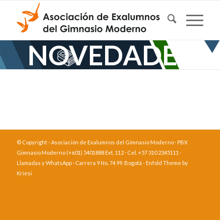
NOVEDADES
© Copyright - Asociación de Exalumnos del Gimnasio Moderno · PBX
Gimnasio Moderno (+601) 5401888 Ext. 112 · Cel. +57 310 2345111 -
Llamadas y WhatsApp · Carrera 9 No. 74 99, Bogotá -
Enfold Theme by
Kriesi