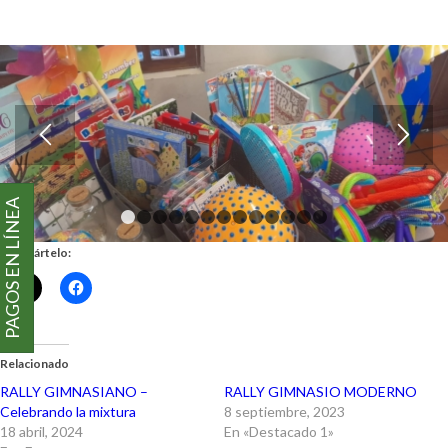
PAGOS EN LÍNEA
1
2
3
4
5
6
7
8
9
10
11
12
13
Compártelo:
Relacionado
RALLY GIMNASIANO –
RALLY GIMNASIO MODERNO
Celebrando la mixtura
8 septiembre, 2023
18 abril, 2024
En «Destacado 1»