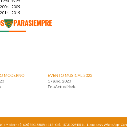
1994 1999
2004 2009
2014 2019
IO MODERNO
EVENTO MUSICAL 2023
023
17 julio, 2023
»
En «Actualidad»
o Moderno (+601) 5401888 Ext. 112 · Cel. +57 310 2345111 - Llamadas y WhatsApp · Carre