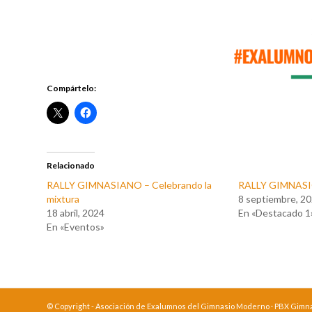
Compártelo:
Relacionado
RALLY GIMNASIANO – Celebrando la
RALLY GIMNAS
mixtura
8 septiembre, 2
18 abril, 2024
En «Destacado 1
En «Eventos»
© Copyright - Asociación de Exalumnos del Gimnasio Moderno · PBX Gimnasi