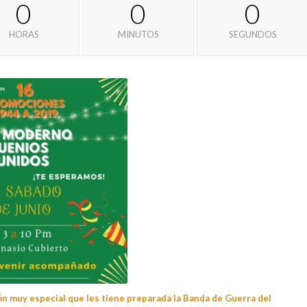
0
0
0
HORAS
MINUTOS
SEGUNDOS
n muy especial que les tiene
preparada la Banda de Guerra del