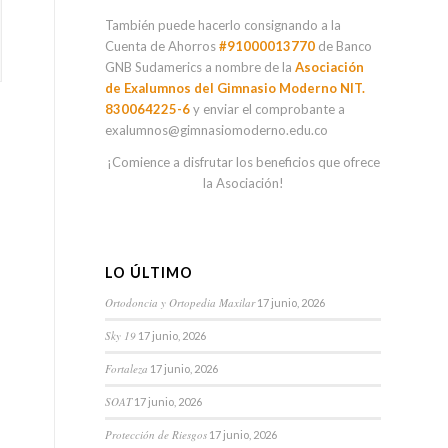
También puede hacerlo consignando a la
Cuenta de Ahorros
#91000013770
de Banco
GNB Sudamerics a nombre de la
Asociación
de Exalumnos del Gimnasio Moderno NIT.
830064225-6
y enviar el comprobante a
exalumnos@gimnasiomoderno.edu.co
¡Comience a disfrutar los beneficios que ofrece
la Asociación!
LO ÚLTIMO
Ortodoncia y Ortopedia Maxilar
17 junio, 2026
Sky 19
17 junio, 2026
Fortaleza
17 junio, 2026
SOAT
17 junio, 2026
Protección de Riesgos
17 junio, 2026