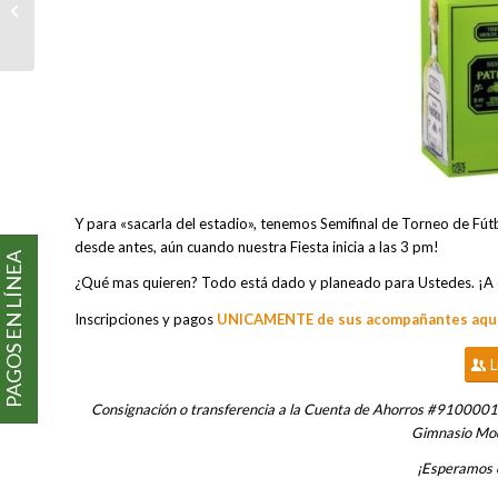
VOLUNTARIADO EN EL
SABIO CALDAS
Y para «sacarla del estadio», tenemos Semifinal de Torneo de Fú
desde antes, aún cuando nuestra Fiesta inicia a las 3 pm!
PAGOS EN LÍNEA
¿Qué mas quieren? Todo está dado y planeado para Ustedes. ¡A c
Inscripciones y pagos
UNICAMENTE de sus acompañantes aquí
L
Consignación o transferencia a la Cuenta de Ahorros #910000
Gimnasio Mo
¡Esperamos c