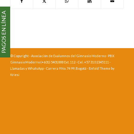
PAGOS EN LÍNEA
© Copyright - Asociación de Exalumnos del Gimnasio Moderno · PBX
Gimnasio Moderno (+601) 5401888 Ext. 112 · Cel. +57 310 2345111 -
Llamadas y WhatsApp · Carrera 9 No. 74 99, Bogotá -
Enfold Theme by
Kriesi