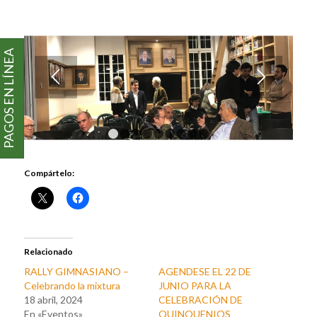
PAGOS EN LÍNEA
1
2
3
4
5
6
7
8
9
Compártelo:
Relacionado
RALLY GIMNASIANO –
AGENDESE EL 22 DE
Celebrando la mixtura
JUNIO PARA LA
18 abril, 2024
CELEBRACIÓN DE
En «Eventos»
QUINQUENIOS