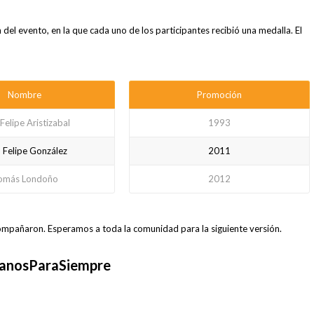
ión del evento, en la que cada uno de los participantes recibió una medalla. El
Nombre
Promoción
Felipe Aristizabal
1993
 Felipe González
2011
omás Londoño
2012
ompañaron. Esperamos a toda la comunidad para la siguiente versión.
anosParaSiempre