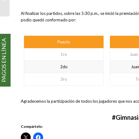
¡VOLVAMOS AL
CUBIERTO!
Al finalizar los partidos, sobre las 5:30 p.m., se inició la premiac
podio quedó conformado por:
PAGOS EN LÍNEA
Puesto
1ro
Juan 
2do
Juan
3ro
T
Agradecemos la participación de todos los jugadores que nos ac
#Gimnasi
Compártelo: