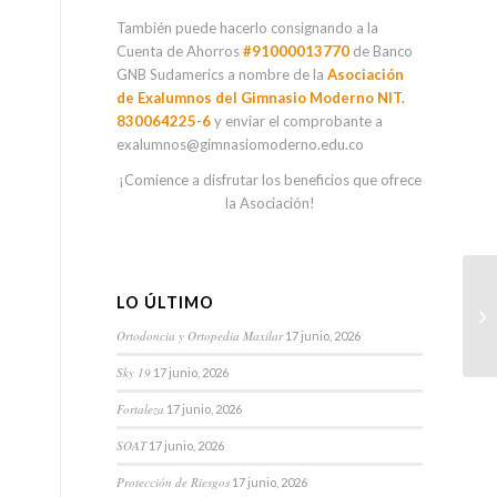
También puede hacerlo consignando a la
Cuenta de Ahorros
#91000013770
de Banco
GNB Sudamerics a nombre de la
Asociación
de Exalumnos del Gimnasio Moderno NIT.
830064225-6
y enviar el comprobante a
exalumnos@gimnasiomoderno.edu.co
¡Comience a disfrutar los beneficios que ofrece
la Asociación!
LO ÚLTIMO
Ortodoncia y Ortopedia Maxilar
17 junio, 2026
Sky 19
17 junio, 2026
Fortaleza
17 junio, 2026
SOAT
17 junio, 2026
Protección de Riesgos
17 junio, 2026