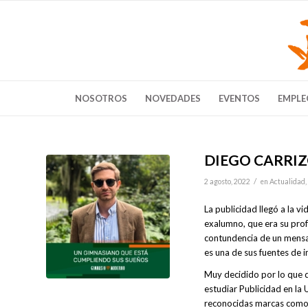
NOSOTROS
NOVEDADES
EVENTOS
EMPLE
DIEGO CARRI
/
2 agosto, 2022
en
Actualidad
,
La publicidad llegó a la v
exalumno, que era su profe
contundencia de un mensa
es una de sus fuentes de i
Muy decidido por lo que q
estudiar Publicidad en la
reconocidas marcas como 