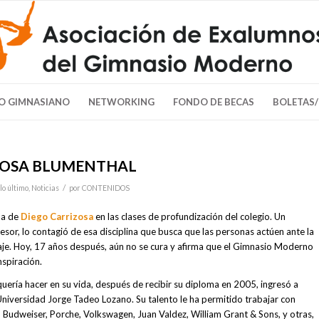
O GIMNASIANO
NETWORKING
FONDO DE BECAS
BOLETAS
ZOSA BLUMENTHAL
/
lo último
,
Noticias
por
CONTENIDOS
ida de
Diego Carrizosa
en las clases de profundización del colegio. Un
sor, lo contagió de esa disciplina que busca que las personas actúen ante la
je. Hoy, 17 años después, aún no se cura y afirma que el Gimnasio Moderno
nspiración.
uería hacer en su vida, después de recibir su diploma en 2005, ingresó a
 Universidad Jorge Tadeo Lozano. Su talento le ha permitido trabajar con
Budweiser, Porche, Volkswagen, Juan Valdez, William Grant & Sons, y otras,