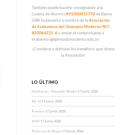
También puede hacerlo consignando a la
Cuenta de Ahorros
#91000013770
de Banco
GNB Sudamerics a nombre de la
Asociación
de Exalumnos del Gimnasio Moderno NIT.
830064225-6
y enviar el comprobante a
exalumnos@gimnasiomoderno.edu.co
¡Comience a disfrutar los beneficios que ofrece
la Asociación!
LO ÚLTIMO
Ortodoncia y Ortopedia Maxilar
17 junio, 2026
Sky 19
17 junio, 2026
Fortaleza
17 junio, 2026
SOAT
17 junio, 2026
Protección de Riesgos
17 junio, 2026