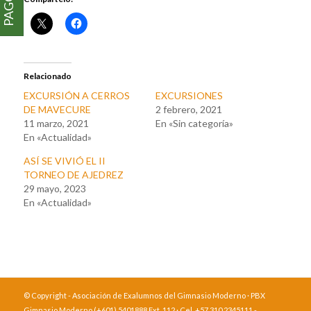
Relacionado
EXCURSIÓN A CERROS
EXCURSIONES
DE MAVECURE
2 febrero, 2021
11 marzo, 2021
En «Sin categoría»
En «Actualidad»
ASÍ SE VIVIÓ EL II
TORNEO DE AJEDREZ
29 mayo, 2023
En «Actualidad»
© Copyright - Asociación de Exalumnos del Gimnasio Moderno · PBX
Gimnasio Moderno (+601) 5401888 Ext. 112 · Cel. +57 310 2345111 -