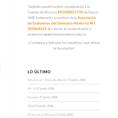
También puede hacerlo consignando a la
Cuenta de Ahorros
#91000013770
de Banco
GNB Sudamerics a nombre de la
Asociación
de Exalumnos del Gimnasio Moderno NIT.
830064225-6
y enviar el comprobante a
exalumnos@gimnasiomoderno.edu.co
¡Comience a disfrutar los beneficios que ofrece
la Asociación!
LO ÚLTIMO
Ortodoncia y Ortopedia Maxilar
17 junio, 2026
Sky 19
17 junio, 2026
Fortaleza
17 junio, 2026
SOAT
17 junio, 2026
Protección de Riesgos
17 junio, 2026