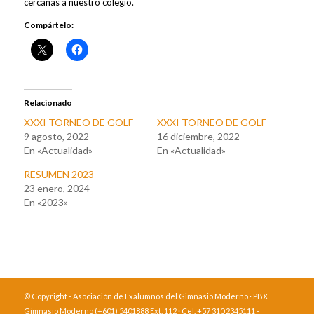
cercanas a nuestro colegio.
Compártelo:
Relacionado
XXXI TORNEO DE GOLF
XXXI TORNEO DE GOLF
9 agosto, 2022
16 diciembre, 2022
En «Actualidad»
En «Actualidad»
RESUMEN 2023
23 enero, 2024
En «2023»
© Copyright - Asociación de Exalumnos del Gimnasio Moderno · PBX
Gimnasio Moderno (+601) 5401888 Ext. 112 · Cel. +57 310 2345111 -