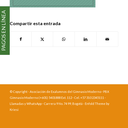
PAGOS EN LÍNEA
Compartir esta entrada
© Copyright - Asociación de Exalumnos del Gimnasio Moderno · PBX
Gimnasio Moderno (+601) 5401888 Ext. 112 · Cel. +57 310 2345111 -
Llamadas y WhatsApp · Carrera 9 No. 74 99, Bogotá -
Enfold Theme by
Kriesi