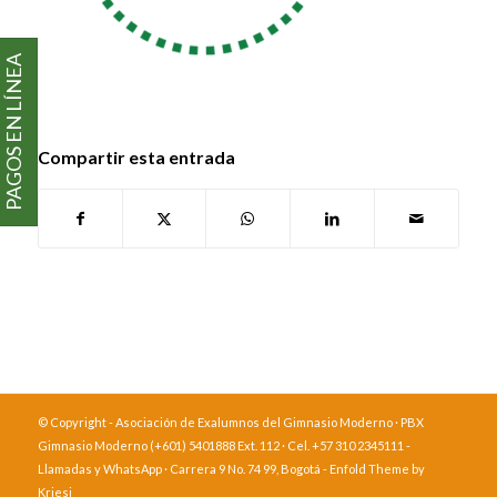
PAGOS EN LÍNEA
Compartir esta entrada
© Copyright - Asociación de Exalumnos del Gimnasio Moderno · PBX
Gimnasio Moderno (+601) 5401888 Ext. 112 · Cel. +57 310 2345111 -
Llamadas y WhatsApp · Carrera 9 No. 74 99, Bogotá -
Enfold Theme by
Kriesi