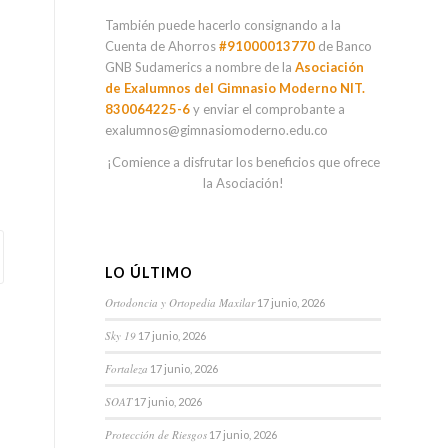
También puede hacerlo consignando a la
Cuenta de Ahorros
#91000013770
de Banco
GNB Sudamerics a nombre de la
Asociación
de Exalumnos del Gimnasio Moderno NIT.
830064225-6
y enviar el comprobante a
exalumnos@gimnasiomoderno.edu.co
¡Comience a disfrutar los beneficios que ofrece
la Asociación!
LO ÚLTIMO
Ortodoncia y Ortopedia Maxilar
17 junio, 2026
Sky 19
17 junio, 2026
Fortaleza
17 junio, 2026
SOAT
17 junio, 2026
Protección de Riesgos
17 junio, 2026