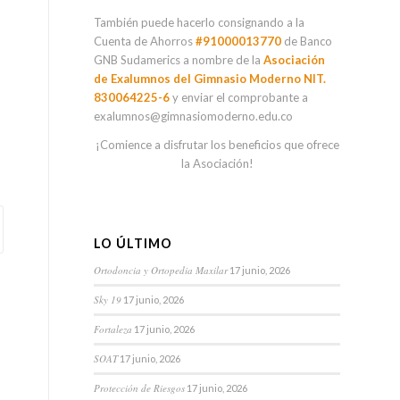
También puede hacerlo consignando a la
Cuenta de Ahorros
#91000013770
de Banco
GNB Sudamerics a nombre de la
Asociación
de Exalumnos del Gimnasio Moderno NIT.
830064225-6
y enviar el comprobante a
exalumnos@gimnasiomoderno.edu.co
¡Comience a disfrutar los beneficios que ofrece
la Asociación!
LO ÚLTIMO
Ortodoncia y Ortopedia Maxilar
17 junio, 2026
Sky 19
17 junio, 2026
Fortaleza
17 junio, 2026
SOAT
17 junio, 2026
Protección de Riesgos
17 junio, 2026