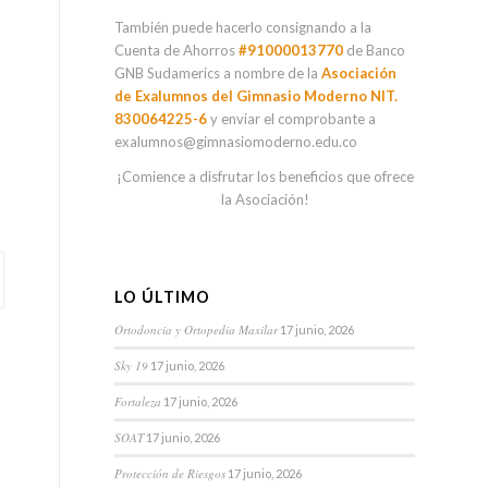
También puede hacerlo consignando a la
Cuenta de Ahorros
#91000013770
de Banco
GNB Sudamerics a nombre de la
Asociación
de Exalumnos del Gimnasio Moderno NIT.
830064225-6
y enviar el comprobante a
exalumnos@gimnasiomoderno.edu.co
¡Comience a disfrutar los beneficios que ofrece
la Asociación!
LO ÚLTIMO
Ortodoncia y Ortopedia Maxilar
17 junio, 2026
Sky 19
17 junio, 2026
Fortaleza
17 junio, 2026
SOAT
17 junio, 2026
Protección de Riesgos
17 junio, 2026