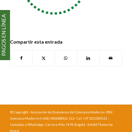
PAGOS EN LÍNEA
Compartir esta entrada
© Copyright - Asociación de Exalumnos del Gimnasio Moderno · PBX
Gimnasio Moderno (+601) 5401888 Ext. 112 · Cel. +57 310 2345111 -
Llamadas y WhatsApp · Carrera 9 No. 74 99, Bogotá -
Enfold Theme by
Kriesi