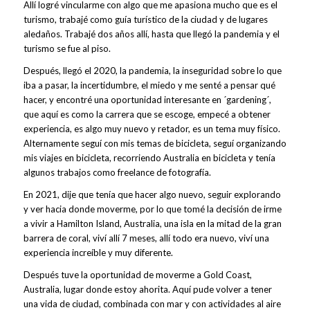
Allí logré vincularme con algo que me apasiona mucho que es el
turismo, trabajé como guía turístico de la ciudad y de lugares
aledaños. Trabajé dos años allí, hasta que llegó la pandemia y el
turismo se fue al piso.
Después, llegó el 2020, la pandemia, la inseguridad sobre lo que
iba a pasar, la incertidumbre, el miedo y me senté a pensar qué
hacer, y encontré una oportunidad interesante en ´gardening´,
que aquí es como la carrera que se escoge, empecé a obtener
experiencia, es algo muy nuevo y retador, es un tema muy físico.
Alternamente seguí con mis temas de bicicleta, seguí organizando
mis viajes en bicicleta, recorriendo Australia en bicicleta y tenía
algunos trabajos como freelance de fotografía.
En 2021, dije que tenía que hacer algo nuevo, seguir explorando
y ver hacia donde moverme, por lo que tomé la decisión de irme
a vivir a Hamilton Island, Australia, una isla en la mitad de la gran
barrera de coral, viví allí 7 meses, allí todo era nuevo, viví una
experiencia increíble y muy diferente.
Después tuve la oportunidad de moverme a Gold Coast,
Australia, lugar donde estoy ahorita. Aquí pude volver a tener
una vida de ciudad, combinada con mar y con actividades al aire