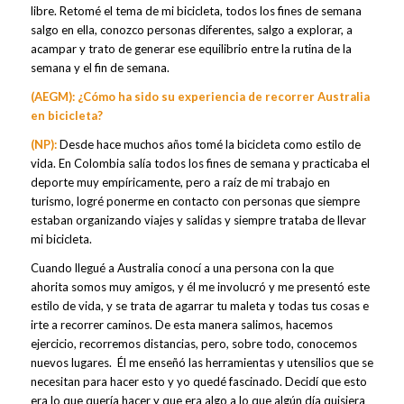
libre. Retomé el tema de mi bicicleta, todos los fines de semana
salgo en ella, conozco personas diferentes, salgo a explorar, a
acampar y trato de generar ese equilibrio entre la rutina de la
semana y el fin de semana.
(AEGM): ¿Cómo ha sido su experiencia de recorrer Australia
en bicicleta?
(NP):
Desde hace muchos años tomé la bicicleta como estilo de
vida. En Colombia salía todos los fines de semana y practicaba el
deporte muy empíricamente, pero a raíz de mi trabajo en
turismo, logré ponerme en contacto con personas que siempre
estaban organizando viajes y salidas y siempre trataba de llevar
mi bicicleta.
Cuando llegué a Australia conocí a una persona con la que
ahorita somos muy amigos, y él me involucró y me presentó este
estilo de vida, y se trata de agarrar tu maleta y todas tus cosas e
irte a recorrer caminos. De esta manera salimos, hacemos
ejercicio, recorremos distancias, pero, sobre todo, conocemos
nuevos lugares. Él me enseñó las herramientas y utensilios que se
necesitan para hacer esto y yo quedé fascinado. Decidí que esto
era lo que quería hacer y que era algo a lo que algún día quisiera