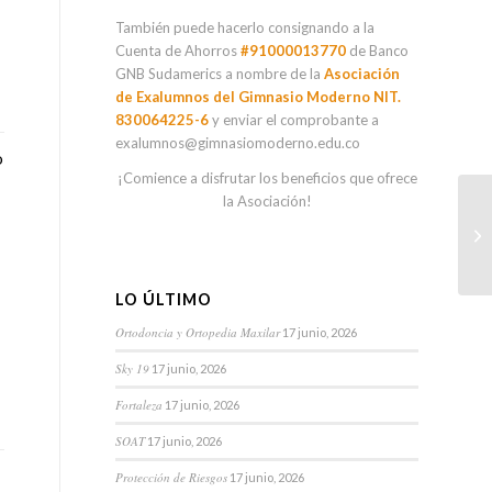
También puede hacerlo consignando a la
Cuenta de Ahorros
#91000013770
de Banco
GNB Sudamerics a nombre de la
Asociación
de Exalumnos del Gimnasio Moderno NIT.
830064225-6
y enviar el comprobante a
exalumnos@gimnasiomoderno.edu.co
o
¡Comience a disfrutar los beneficios que ofrece
la Asociación!
LO ÚLTIMO
Ortodoncia y Ortopedia Maxilar
17 junio, 2026
Sky 19
17 junio, 2026
Fortaleza
17 junio, 2026
SOAT
17 junio, 2026
Protección de Riesgos
17 junio, 2026