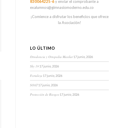
830064225-6
y enviar el comprobante a
exalumnos@gimnasiomoderno.edu.co
¡Comience a disfrutar los beneficios que ofrece
la Asociación!
LO ÚLTIMO
Ortodoncia y Ortopedia Maxilar
17 junio, 2026
Sky 19
17 junio, 2026
Fortaleza
17 junio, 2026
SOAT
17 junio, 2026
Protección de Riesgos
17 junio, 2026