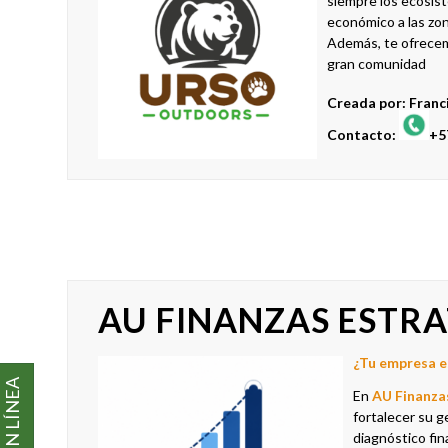
siempre los ecosist
económico a las zon
Además, te ofrecem
gran comunidad
Creada por: Fran
Contacto:
+5
AU FINANZAS ESTRA
¿Tu empresa es
PAGOS EN LÍNEA
En
AU Finanza
fortalecer su g
diagnóstico fin