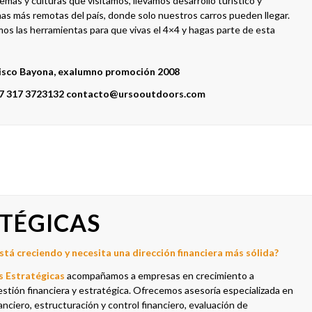
emas y culturas que visitamos, llevamos desarrollo turístico y
as más remotas del país, donde solo nuestros carros pueden llegar.
os las herramientas para que vivas el 4×4 y hagas parte de esta
cisco Bayona, exalumno promoción 2008
7 317 3723132
contacto@ursooutdoors.com
TÉGICAS
tá creciendo y necesita una dirección financiera más sólida?
s Estratégicas
acompañamos a empresas en crecimiento a
estión financiera y estratégica. Ofrecemos asesoría especializada en
anciero, estructuración y control financiero, evaluación de