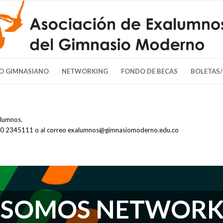
O GIMNASIANO
NETWORKING
FONDO DE BECAS
BOLETAS
alumnos.
 310 2345111 o al correo exalumnos@gimnasiomoderno.edu.co
 SOMOS NETWORK