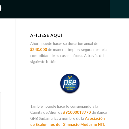
O
AFÍLIESE AQUÍ
Ahora puede hacer su donación anual de
$240.000
de manera simple y segura desde la
comodidad de su casa u oficina. A través del
siguiente botón:
También puede hacerlo consignando a la
Cuenta de Ahorros
#91000013770
de Banco
GNB Sudamerics a nombre de la
Asociación
de Exalumnos del Gimnasio Moderno NIT.