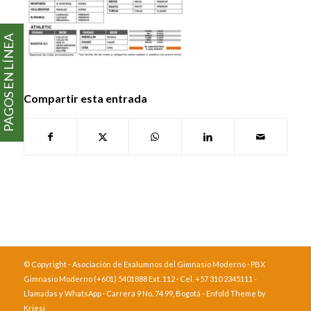
PAGOS EN LÍNEA
Compartir esta entrada
© Copyright - Asociación de Exalumnos del Gimnasio Moderno · PBX
Gimnasio Moderno (+601) 5401888 Ext. 112 · Cel. +57 310 2345111 -
Llamadas y WhatsApp · Carrera 9 No. 74 99, Bogotá -
Enfold Theme by
Kriesi