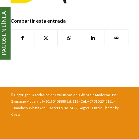
PAGOS EN LÍNEA
Compartir esta entrada
© Copyright - Asociación de Exalumnos del Gimnasio Moderno · PBX
Gimnasio Moderno (+601) 5401888 Ext. 112 · Cel. +57 310 2345111 -
Llamadas y WhatsApp · Carrera 9 No. 74 99, Bogotá -
Enfold Theme by
Kriesi