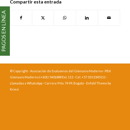
Compartir esta entrada
PAGOS EN LÍNEA
© Copyright - Asociación de Exalumnos del Gimnasio Moderno · PBX
Gimnasio Moderno (+601) 5401888 Ext. 112 · Cel. +57 310 2345111 -
Llamadas y WhatsApp · Carrera 9 No. 74 99, Bogotá -
Enfold Theme by
Kriesi