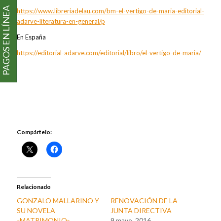
PAGOS EN LÍNEA
https://www.libreriadelau.com/bm-el-vertigo-de-maria-editorial-
adarve-literatura-en-general/p
En España
https://editorial-adarve.com/editorial/libro/el-vertigo-de-maria/
Compártelo:
Relacionado
GONZALO MALLARINO Y
RENOVACIÓN DE LA
SU NOVELA
JUNTA DIRECTIVA
«MATRIMONIO»
9 mayo, 2016