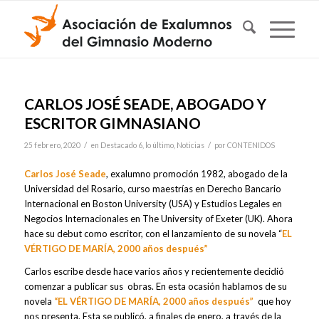
CARLOS JOSÉ SEADE, ABOGADO Y
ESCRITOR GIMNASIANO
/
/
25 febrero, 2020
en
Destacado 6
,
lo último
,
Noticias
por
CONTENIDOS
Carlos José Seade
, exalumno promoción 1982, abogado de la
Universidad del Rosario, curso maestrías en Derecho Bancario
Internacional en Boston University (USA) y Estudios Legales en
Negocios Internacionales en The University of Exeter (UK). Ahora
hace su debut como escritor, con el lanzamiento de su novela “
EL
VÉRTIGO DE MARÍA, 2000 años después”
Carlos escribe desde hace varios años y recientemente decidió
comenzar a publicar sus obras. En esta ocasión hablamos de su
novela
“EL VÉRTIGO DE MARÍA, 2000 años después”
que hoy
nos presenta. Esta se publicó, a finales de enero, a través de la