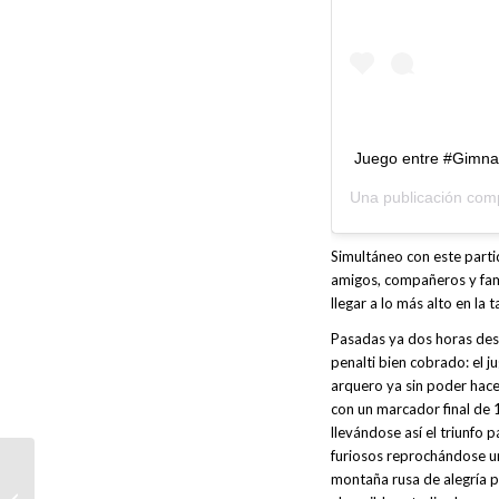
Juego entre #Gimn
Una publicación com
Simultáneo con este partid
amigos, compañeros y fami
llegar a lo más alto en la 
Pasadas ya dos horas desde 
penalti bien cobrado: el j
arquero ya sin poder hacer
con un marcador final de 1
llevándose así el triunfo 
furiosos reprochándose un
montaña rusa de alegría p
ESPECIALISTA EN INTELIGENCIA