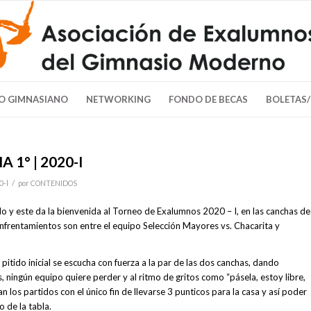
O GIMNASIANO
NETWORKING
FONDO DE BECAS
BOLETAS
 1° | 2020-I
/
0-l
por
CONTENIDOS
 y este da la bienvenida al Torneo de Exalumnos 2020 – I, en las canchas de
frentamientos son entre el equipo Selección Mayores vs. Chacarita y
 pitido inicial se escucha con fuerza a la par de las dos canchas, dando
 ningún equipo quiere perder y al ritmo de gritos como “pásela, estoy libre,
an los partidos con el único fin de llevarse 3 punticos para la casa y así poder
o de la tabla.