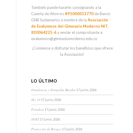
También puede hacerlo consignando a la
Cuenta de Ahorros
#91000013770
de Banco
GNB Sudamerics a nombre de la
Asociación
de Exalumnos del Gimnasio Moderno NIT.
830064225-6
y enviar el comprobante a
exalumnos@gimnasiomoderno.edu.co
¡Comience a disfrutar los beneficios que ofrece
la Asociación!
LO ÚLTIMO
Ortodoncia y Ortopedia Maxilar
17 junio, 2026
Sky 19
17 junio, 2026
Fortaleza
17 junio, 2026
SOAT
17 junio, 2026
Protección de Riesgos
17 junio, 2026