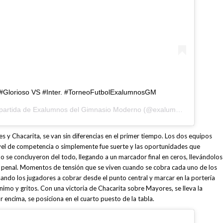
re #Glorioso VS #Inter. #TorneoFutbolExalumnosGM
partida de
Exalumnos del Gimnasio Moderno
(@exalumnosgm) el
15 F
s y Chacarita, se van sin diferencias en el primer tiempo. Los dos equipos
vel de competencia o simplemente fue suerte y las oportunidades que
 se concluyeron del todo, llegando a un marcador final en ceros, llevándolos
o penal. Momentos de tensión que se viven cuando se cobra cada uno de los
sando los jugadores a cobrar desde el punto central y marcar en la portería
 ánimo y gritos. Con una victoria de Chacarita sobre Mayores, se lleva la
r encima, se posiciona en el cuarto puesto de la tabla.