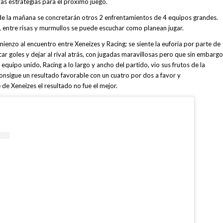
vas estrategias para el próximo juego.
 de la mañana se concretarán otros 2 enfrentamientos de 4 equipos grandes.
, entre risas y murmullos se puede escuchar como planean jugar.
mienzo al encuentro entre Xeneizes y Racing; se siente la euforia por parte de
ar goles y dejar al rival atrás, con jugadas maravillosas pero que sin embargo
quipo unido, Racing a lo largo y ancho del partido, vio sus frutos de la
consigue un resultado favorable con un cuatro por dos a favor y
de Xeneizes el resultado no fue el mejor.