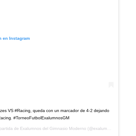
n en Instagram
izes VS #Racing, queda con un marcador de 4-2 dejando
#Racing. #TorneoFutbolExalumnosGM
partida de
Exalumnos del Gimnasio Moderno
(@exalumnosgm) el
15 F