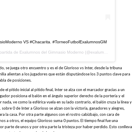
asioModerno VS #Chacarita. #TorneoFutbolExalumnosGM
partida de
Exalumnos del Gimnasio Moderno
(@exalumnosgm) el
15 F
o, se juega otro encuentro y es el de Glorioso vs Inter, desde la tribuna
lia alientan a los jugadores que están disputándose los 3 puntos clave para
tabla de posiciones.
el pitido inicial al pitido final, Inter se alza con el marcador gracias a un
ugador posiciona el balón en el ángulo superior derecho de la portería y el
 nada, ve como la esférica vuela en su lado contrario, el balón cruza la línea y
 sobre 0 de Inter a Glorioso se alzan con la victoria, ganadores y alegres,
para la casa. Por otra parte algunos con el rostro cabizbajo, con cara de
os a otros, el equipo Glorioso suma 0 puntos. El tiempo final fue una
or parte de unos y por otra parte la tristeza por haber perdido. Esto conlleva