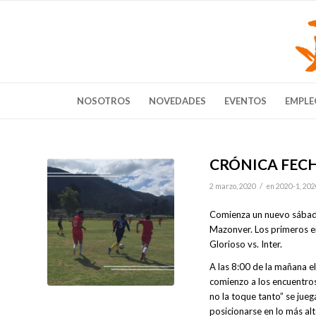
NOSOTROS
NOVEDADES
EVENTOS
EMPLE
CRÓNICA FECHA
/
2 marzo, 2020
en
2020-1
,
202
Comienza un nuevo sábado
Mazonver. Los primeros en
Glorioso vs. Inter.
A las 8:00 de la mañana el
comienzo a los encuentros,
no la toque tanto” se jueg
posicionarse en lo más alt