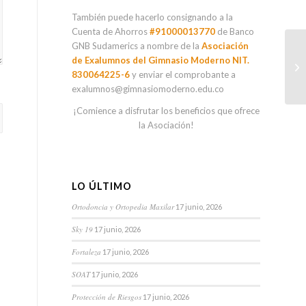
También puede hacerlo consignando a la
Cuenta de Ahorros
#91000013770
de Banco
GNB Sudamerics a nombre de la
Asociación
de Exalumnos del Gimnasio Moderno NIT.
830064225-6
y enviar el comprobante a
exalumnos@gimnasiomoderno.edu.co
¡Comience a disfrutar los beneficios que ofrece
la Asociación!
LO ÚLTIMO
Ortodoncia y Ortopedia Maxilar
17 junio, 2026
Sky 19
17 junio, 2026
Fortaleza
17 junio, 2026
SOAT
17 junio, 2026
Protección de Riesgos
17 junio, 2026