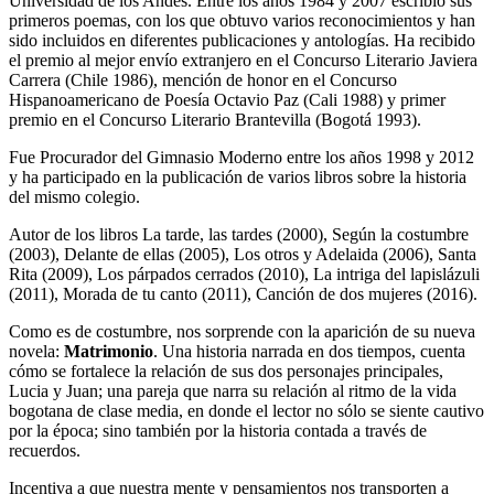
Universidad de los Andes. Entre los años 1984 y 2007 escribió sus
primeros poemas, con los que obtuvo varios reconocimientos y han
sido incluidos en diferentes publicaciones y antologías. Ha recibido
el premio al mejor envío extranjero en el Concurso Literario Javiera
Carrera (Chile 1986), mención de honor en el Concurso
Hispanoamericano de Poesía Octavio Paz (Cali 1988) y primer
premio en el Concurso Literario Brantevilla (Bogotá 1993).
Fue Procurador del Gimnasio Moderno entre los años 1998 y 2012
y ha participado en la publicación de varios libros sobre la historia
del mismo colegio.
Autor de los libros La tarde, las tardes (2000), Según la costumbre
(2003), Delante de ellas (2005), Los otros y Adelaida (2006), Santa
Rita (2009), Los párpados cerrados (2010), La intriga del lapislázuli
(2011), Morada de tu canto (2011), Canción de dos mujeres (2016).
Como es de costumbre, nos sorprende con la aparición de su nueva
novela:
Matrimonio
. Una historia narrada en dos tiempos, cuenta
cómo se fortalece la relación de sus dos personajes principales,
Lucia y Juan; una pareja que narra su relación al ritmo de la vida
bogotana de clase media, en donde el lector no sólo se siente cautivo
por la época; sino también por la historia contada a través de
recuerdos.
Incentiva a que nuestra mente y pensamientos nos transporten a