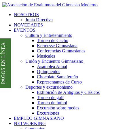
NOSOTROS
Junta Directiva
NOVEDADES
EVENTOS
Cultura y Entretenimiento
Torneo de Cacho
PAGOS EN LÍNEA
Kermesse Gimnasiana
Conferencias Gimnasianas
Musicales
Unión y Encuentro Gimnasiano
Asamblea Anual
Quinquenios
Chocolate Santafereño
Representantes de Curso
Deportes y excursionismo
Exhibición de Antigüos y Clásicos
Torneo de golf
Torneo de fútbol
Excursión sobre ruedas
Excursiones
EMPLEO GIMNASIANO
NETWORKING
Convenios