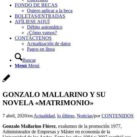
FONDO DE BECAS
Quiero aplicar a la beca
BOLETAS/ENTRADAS
AFÍLIESE AQUÍ
Débito automático
¿Cómo vamos?
CONTÁCTENOS
Actualización de datos
Pagos en línea
Buscar
Menú
Menú
GONZALO MALLARINO Y SU
NOVELA «MATRIMONIO»
7 abril, 2020
/
en
Actualidad
,
lo último
,
Noticias
/
por
CONTENIDOS
Gonzalo Mallarino Flórez
, exalumno de la promoción 1977,
Administrador de Empresas y Máster en economía de la