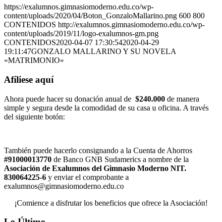
https://exalumnos.gimnasiomoderno.edu.co/wp-
content/uploads/2020/04/Boton_GonzaloMallarino.png
600
800
CONTENIDOS
http://exalumnos.gimnasiomoderno.edu.co/wp-
content/uploads/2019/11/logo-exalumnos-gm.png
CONTENIDOS
2020-04-07 17:30:54
2020-04-29
19:11:47
GONZALO MALLARINO Y SU NOVELA
«MATRIMONIO»
Afíliese aquí
Ahora puede hacer su donación anual de
$240.000
de manera
simple y segura desde la comodidad de su casa u oficina. A través
del siguiente botón:
También puede hacerlo consignando a la Cuenta de Ahorros
#91000013770
de Banco GNB Sudamerics a nombre de la
Asociación de Exalumnos del Gimnasio Moderno NIT.
830064225-6
y enviar el comprobante a
exalumnos@gimnasiomoderno.edu.co
¡Comience a disfrutar los beneficios que ofrece la Asociación!
Lo Último