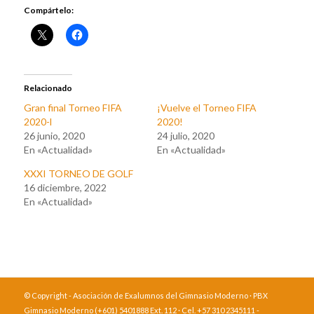
Compártelo:
Relacionado
Gran final Torneo FIFA
¡Vuelve el Torneo FIFA
2020-l
2020!
26 junio, 2020
24 julio, 2020
En «Actualidad»
En «Actualidad»
XXXI TORNEO DE GOLF
16 diciembre, 2022
En «Actualidad»
© Copyright - Asociación de Exalumnos del Gimnasio Moderno · PBX
Gimnasio Moderno (+601) 5401888 Ext. 112 · Cel. +57 310 2345111 -