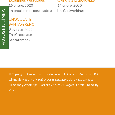
Exalumnos Postulados
OFERTAS LABORALES
15 enero, 2020
14 enero, 2020
En «exalumnos postulados»
En «Networking»
PAGOS EN LÍNEA
CHOCOLATE
SANTAFEREÑO
9 agosto, 2022
En «Chocolate
Santafereño»
© Copyright - Asociación de Exalumnos del Gimnasio Moderno · PBX
Gimnasio Moderno (+601) 5401888 Ext. 112 · Cel. +57 310 2345111 -
Llamadas y WhatsApp · Carrera 9 No. 74 99, Bogotá -
Enfold Theme by
Kriesi