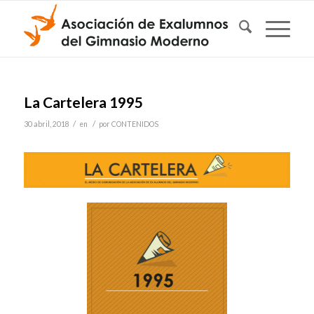
La Cartelera 1995
/
/
30 abril, 2018
en
por
CONTENIDOS