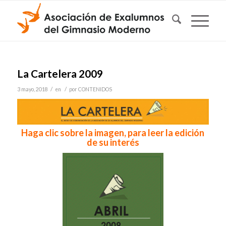
La Cartelera 2009
/
/
3 mayo, 2018
en
por
CONTENIDOS
Haga clic sobre la imagen, para leer la edición
de su interés