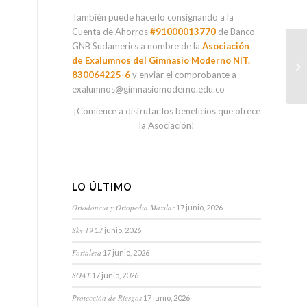
También puede hacerlo consignando a la
Cuenta de Ahorros
#91000013770
de Banco
GNB Sudamerics a nombre de la
Asociación
Bo
de Exalumnos del Gimnasio Moderno NIT.
#D
830064225-6
y enviar el comprobante a
exalumnos@gimnasiomoderno.edu.co
¡Comience a disfrutar los beneficios que ofrece
la Asociación!
LO ÚLTIMO
Ortodoncia y Ortopedia Maxilar
17 junio, 2026
Sky 19
17 junio, 2026
Fortaleza
17 junio, 2026
SOAT
17 junio, 2026
Protección de Riesgos
17 junio, 2026