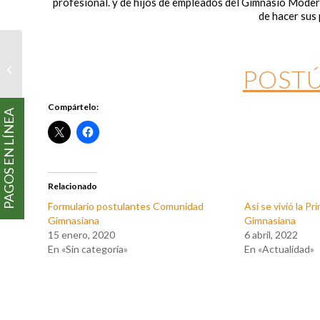
profesional. y de hijos de empleados del Gimnasio Moder
de hacer sus 
Formulario de postulación
POSTÚ
Compártelo:
PAGOS EN LÍNEA
Relacionado
Formulario postulantes Comunidad
Así se vivió la P
Gimnasiana
Gimnasiana
15 enero, 2020
6 abril, 2022
En «Sin categoría»
En «Actualidad»