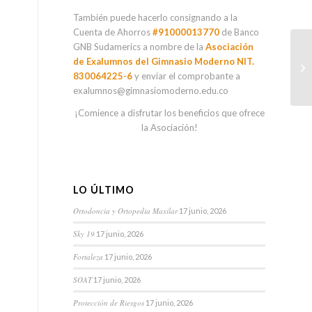
También puede hacerlo consignando a la
Cuenta de Ahorros
#91000013770
de Banco
GNB Sudamerics a nombre de la
Asociación
Fo
de Exalumnos del Gimnasio Moderno NIT.
Gi
830064225-6
y enviar el comprobante a
exalumnos@gimnasiomoderno.edu.co
¡Comience a disfrutar los beneficios que ofrece
la Asociación!
LO ÚLTIMO
Ortodoncia y Ortopedia Maxilar
17 junio, 2026
Sky 19
17 junio, 2026
Fortaleza
17 junio, 2026
SOAT
17 junio, 2026
Protección de Riesgos
17 junio, 2026