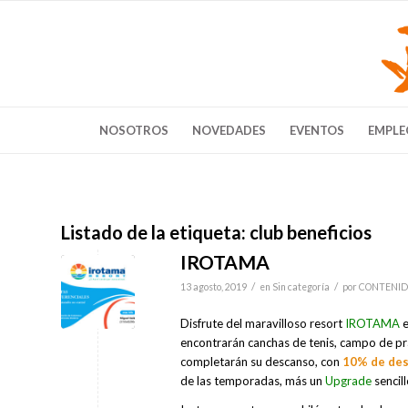
NOSOTROS
NOVEDADES
EVENTOS
EMPLE
Listado de la etiqueta:
club beneficios
IROTAMA
/
/
13 agosto, 2019
en
Sin categoría
por
CONTENID
Disfrute del maravilloso resort
IROTAMA
e
encontrarán canchas de tenis, campo de prác
completarán su descanso, con
10% de de
de las temporadas, más un
Upgrade
sencill