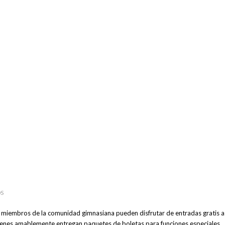
OS
s miembros de la comunidad gimnasiana pueden disfrutar de entradas gratis a
enes amablemente entregan paquetes de boletas para funciones especiales.