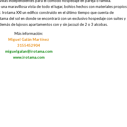
villas independientes para el cómodo hospedaje en pareja o familia.
 una maravillosa vista de todo el lugar, bohíos hechos con materiales propios
ar. Irotama XXl un edifico construido en el último tiempo que cuenta de
rotama del sol en donde se encontrará con un exclusivo hospedaje con suites y
demás de lujosos apartamentos con y sin jaccuzi de 2 o 3 alcobas.
Más información:
Miguel Galán Martínez
3155452904
miguelgalan@irotama.com
www.irotama.com