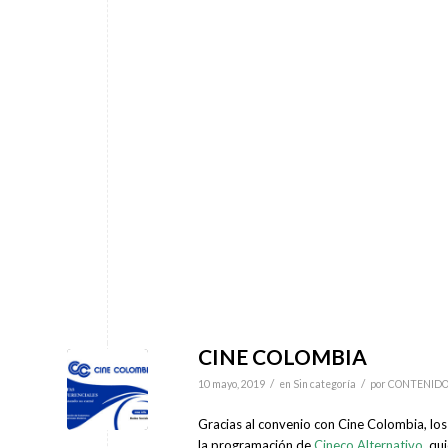
CINE COLOMBIA
/
/
10 mayo, 2019
en
Sin categoría
por
CONTENID
Gracias al convenio con Cine Colombia, lo
la programación de
Cineco Alternativo
,
qui