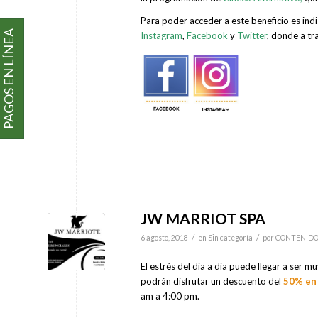
Para poder acceder a este beneficio es indi
PAGOS EN LÍNEA
Instagram
,
Facebook
y
Twitter
, donde a tr
JW MARRIOT SPA
/
/
6 agosto, 2018
en
Sin categoría
por
CONTENID
El estrés del día a día puede llegar a ser mu
podrán disfrutar un descuento del
50% en
am a 4:00 pm.