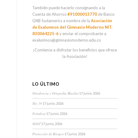
También puede hacerlo consignando a la
Cuenta de Ahorros
#91000013770
de Banco
GNB Sudamerics a nombre de la
Asociación
de Exalumnos del Gimnasio Moderno NIT.
830064225-6
y enviar el comprobante a
exalumnos@gimnasiomoderno.edu.co
¡Comience a disfrutar los beneficios que ofrece
la Asociación!
LO ÚLTIMO
Ortodoncia y Ortopedia Maxilar
17 junio, 2026
Sky 19
17 junio, 2026
Fortaleza
17 junio, 2026
SOAT
17 junio, 2026
Protección de Riesgos
17 junio, 2026