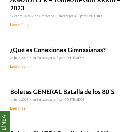
2023
/
/
17 enero, 2024
en
Destacado 2
,
Sin categoría
por
CONTENIDOS
Leer más
¿Qué es Conexiones Gimnasianas?
/
/
24 julio, 2023
en
Sin categoría
por
CONTENIDOS
Leer más
Boletas GENERAL Batalla de los 80´S
/
/
14 julio, 2023
en
Sin categoría
por
CONTENIDOS
Leer más