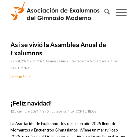
Así se vivió la Asamblea Anual de
Exalumnos
/
/
9 abril, 2026
en
2026
,
Asamblea Anual
,
Destacado 6
,
Sin categoría
por
EXALUMNOS
Leer más
¡Feliz navidad!
/
/
12 diciembre, 2024
en
Sin categoría
por
CONTENIDOS
La Asociación de Exalumnos les desea un año 2025 lleno de
Momentos y Encuentros Gimnasianos. ¡Viene un maravilloso
2025, prepárense! Gracias por su cariñoso e incondicional apoyo