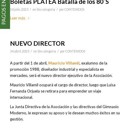
PAGOS EN LÍNEA
Boletas PLATEA Batalla de los 80´S
/
/
14 julio, 2023
en
Sin categoría
por
CONTENIDOS
Leer más
NUEVO DIRECTOR
/
/
14 abril, 2023
en
Sin categoría
por
CONTENIDOS
A partir del 1 de abril,
Mauricio Villamil
, exalumno de la
promoción 1988, diseñador industrial y especialista en
mercadeo, será el nuevo director ejecutivo de la Asociación.
Mauricio Villamil ocupará el cargo de director, luego que Luisa
Fernanda Orjuela se retirara para emprender un viaje
internacional.
La Junta Directiva de la Asociación y las directivas del Gimnasio
Moderno, le expresan su apoyo y le desean muchos éxitos en su
gestión.