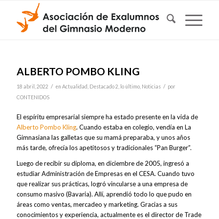
ALBERTO POMBO KLING
/
/
18 abril, 2022
en
Actualidad
,
Destacado 2
,
lo último
,
Noticias
por
CONTENIDOS
El espíritu empresarial siempre ha estado presente en la vida de
Alberto Pombo Kling
. Cuando estaba en colegio, vendía en La
Gimnasiana las galletas que su mamá preparaba, y unos años
más tarde, ofrecía los apetitosos y tradicionales “Pan Burger”.
Luego de recibir su diploma, en diciembre de 2005, ingresó a
estudiar Administración de Empresas en el CESA. Cuando tuvo
que realizar sus prácticas, logró vincularse a una empresa de
consumo masivo (Bavaria). Allí, aprendió todo lo que pudo en
áreas como ventas, mercadeo y marketing. Gracias a sus
conocimientos y experiencia, actualmente es el director de Trade