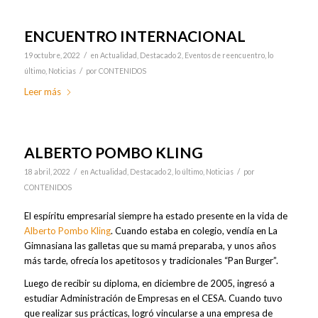
ENCUENTRO INTERNACIONAL
/
19 octubre, 2022
en
Actualidad
,
Destacado 2
,
Eventos de reencuentro
,
lo
/
último
,
Noticias
por
CONTENIDOS
Leer más
ALBERTO POMBO KLING
/
/
18 abril, 2022
en
Actualidad
,
Destacado 2
,
lo último
,
Noticias
por
CONTENIDOS
El espíritu empresarial siempre ha estado presente en la vida de
Alberto Pombo Kling
. Cuando estaba en colegio, vendía en La
Gimnasiana las galletas que su mamá preparaba, y unos años
más tarde, ofrecía los apetitosos y tradicionales “Pan Burger”.
Luego de recibir su diploma, en diciembre de 2005, ingresó a
estudiar Administración de Empresas en el CESA. Cuando tuvo
que realizar sus prácticas, logró vincularse a una empresa de