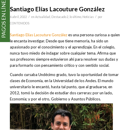
PAGOS EN LÍNEA
Santiago Elías Lacouture González
/
/
6 abril, 2022
en
Actualidad
,
Destacado 2
,
lo último
,
Noticias
por
CONTENIDOS
Santiago Elías Lacouture González
es una persona curiosa a quien
le encanta investigar. Desde que tiene memoria, ha sido un
apasionado por el conocimiento y el aprendizaje. En el colegio,
nunca tuvo miedo de indagar sobre cualquier tema. Afirma que
sus profesores siempre estuvieron ahí para resolver sus dudas y
para formarlo con pensamiento crítico y con sentido social.
Cuando cursaba Undécimo grado, tuvo la oportunidad de tomar
clases de Economía, en la Universidad de los Andes. El mundo
universitario le encantó, hasta tal punto, que al graduarse, en
2012, tomó la decisión de estudiar dos carreras: por un lado,
Economía; y por el otro, Gobierno y Asuntos Públicos.