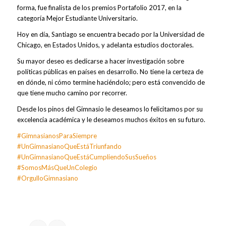
forma, fue finalista de los premios Portafolio 2017, en la
categoría Mejor Estudiante Universitario.
Hoy en día, Santiago se encuentra becado por la Universidad de
Chicago, en Estados Unidos, y adelanta estudios doctorales.
Su mayor deseo es dedicarse a hacer investigación sobre
políticas públicas en países en desarrollo. No tiene la certeza de
en dónde, ni cómo termine haciéndolo; pero está convencido de
que tiene mucho camino por recorrer.
Desde los pinos del Gimnasio le deseamos lo felicitamos por su
excelencia académica y le deseamos muchos éxitos en su futuro.
#GimnasianosParaSiempre
#UnGimnasianoQueEstáTriunfando
#UnGimnasianoQueEstáCumpliendoSusSueños
#SomosMásQueUnColegio
#OrgulloGimnasiano