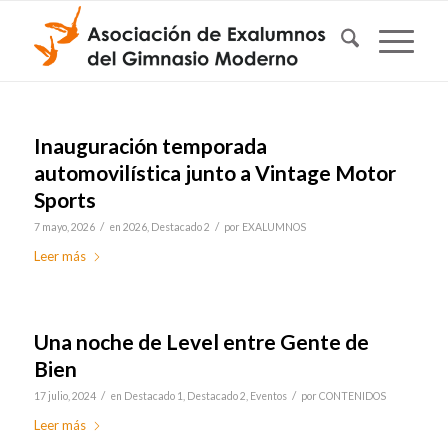
Inauguración temporada
automovilística junto a Vintage Motor
Sports
/
/
7 mayo, 2026
en
2026
,
Destacado 2
por
EXALUMNOS
Leer más
Una noche de Level entre Gente de
Bien
/
/
17 julio, 2024
en
Destacado 1
,
Destacado 2
,
Eventos
por
CONTENIDOS
Leer más