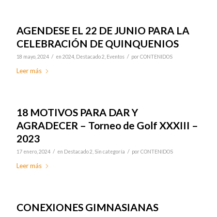
AGENDESE EL 22 DE JUNIO PARA LA
CELEBRACIÓN DE QUINQUENIOS
/
/
18 mayo, 2024
en
2024
,
Destacado 2
,
Eventos
por
CONTENIDOS
Leer más
18 MOTIVOS PARA DAR Y
AGRADECER – Torneo de Golf XXXIII –
2023
/
/
17 enero, 2024
en
Destacado 2
,
Sin categoría
por
CONTENIDOS
Leer más
CONEXIONES GIMNASIANAS