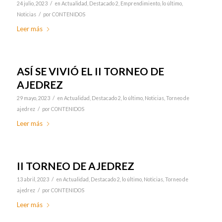
/
24 julio, 2023
en
Actualidad
,
Destacado 2
,
Emprendimiento
,
lo último
,
/
Noticias
por
CONTENIDOS
Leer más
ASÍ SE VIVIÓ EL II TORNEO DE
AJEDREZ
/
29 mayo, 2023
en
Actualidad
,
Destacado 2
,
lo último
,
Noticias
,
Torneo de
/
ajedrez
por
CONTENIDOS
Leer más
II TORNEO DE AJEDREZ
/
13 abril, 2023
en
Actualidad
,
Destacado 2
,
lo último
,
Noticias
,
Torneo de
/
ajedrez
por
CONTENIDOS
Leer más