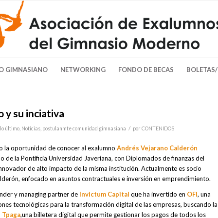
O GIMNASIANO
NETWORKING
FONDO DE BECAS
BOLETAS
y su inciativa
/
lo último
,
Noticias
,
postulanmte comunidad gimnasiana
por
CONTENIDOS
vo la oportunidad de conocer al exalumno
Andrés Vejarano Calderón
de la Pontificia Universidad Javeriana, con Diplomados de finanzas del
novador de alto impacto de la misma institución. Actualmente es socio
lderón, enfocado en asuntos contractuales e inversión en emprendimiento.
nder y managing partner de
Invictum Capital
que ha invertido en
OFI
, una
ones tecnológicas para la transformación digital de las empresas, buscando la
,
Tpaga
,una billetera digital que permite gestionar los pagos de todos los