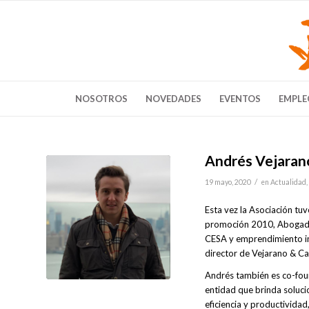
NOSOTROS
NOVEDADES
EVENTOS
EMPLE
Andrés Vejarano 
/
19 mayo, 2020
en
Actualidad
,
Esta vez la Asociación tu
promoción 2010, Abogado 
CESA y emprendimiento in
director de Vejarano & Ca
Andrés también es co-fou
entidad que brinda soluci
eficiencia y productividad