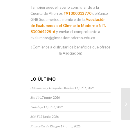
También puede hacerlo consignando a la
Cuenta de Ahorros
#91000013770
de Banco
GNB Sudamerics a nombre de la
Asociación
de Exalumnos del Gimnasio Moderno NIT.
830064225-6
y enviar el comprobante a
exalumnos@gimnasiomoderno.edu.co
¡Comience a disfrutar los beneficios que ofrece
la Asociación!
LO ÚLTIMO
Ortodoncia y Ortopedia Maxilar
17 junio, 2026
Sky 19
17 junio, 2026
Fortaleza
17 junio, 2026
o
SOAT
17 junio, 2026
Protección de Riesgos
17 junio, 2026