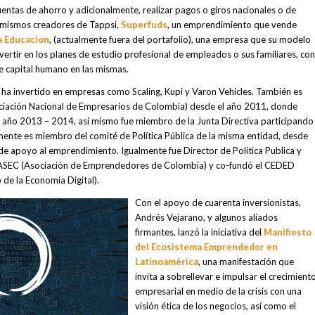
cuentas de ahorro y adicionalmente, realizar pagos o giros nacionales o de
s mismos creadores de Tappsi,
Superfuds
, un emprendimiento que vende
a Educacion
, (actualmente fuera del portafolio), una empresa que su modelo
vertir en los planes de estudio profesional de empleados o sus familiares, con
e capital humano en las mismas.
 ha invertido en empresas como Scaling, Kupi y Varon Vehicles. También es
iación Nacional de Empresarios de Colombia) desde el año 2011, donde
el año 2013 – 2014, así mismo fue miembro de la Junta Directiva participando
mente es miembro del comité de Política Pública de la misma entidad, desde
de apoyo al emprendimiento. Igualmente fue Director de Política Publica y
 ASEC (Asociación de Emprendedores de Colombia) y co-fundó el CEDED
 de la Economía Digital).
Con el apoyo de cuarenta inversionistas,
Andrés Vejarano, y algunos aliados
firmantes, lanzó la iniciativa del
Manifiesto
del Ecosistema Emprendedor en
Latinoamérica
, una manifestación que
invita a sobrellevar e impulsar el crecimient
empresarial en medio de la crisis con una
visión ética de los negocios, así como el