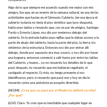
Algo de lo que siempre me acuerdo cuando me reúno con mis
amigos, fue que, en un evento de la semana cultural, en una de las
actividades que hacían en el Gimnasio Cubierto, (en esa época el
cubierto todavía no tenía el piso sintético que tuvo después),
había unas tablas y recuerdo que, con un par de amigos, Santiago
Pardo y Ernesto López, nos dio por meternos debajo del
cubierto. En la entrada había unas rejillas que le daban acceso a la
parte de abajo del cubierto, hacia la parte del piso, la tierra, los
cimientos de la estructura. Entonces nos dio por entrar allí
debajo, donde por supuesto era muy oscuro, y nos dio por hacer
una hoguera, entonces comenzó a salir humo por entre las tablas
del Cubierto, y bueno… yo no recuerdo los detalles de lo que
pasó después, no recuerdo que me hubieran regañado, ni
castigado al respecto. Es más, no tengo presente si nos
identificaron, pero si recuerdo que pasó eso y hoy en día lo
recuerdo como una anécdota un poquito divertida.
(AEGM):
¿Cree que su paso por el Moderno definió su vida?
¿Por qué?
(LGV): Claro. Yo creo que es inevitable que cualquier lugar en