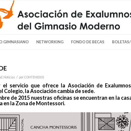
O GIMNASIANO
NETWORKING
FONDO DE BECAS
BOLETAS
DE
/
ad
,
Noticias
por
CONTENIDOS
 el servicio que ofrece la Asociación de Exalumnos
el Colegio, la Asociación cambia de sede.
mbre de 2015 nuestras oficinas se encuentran en la cas
da en la Zona de Montessori.