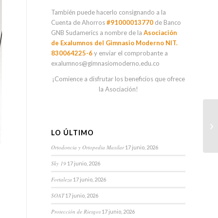
También puede hacerlo consignando a la
Cuenta de Ahorros
#91000013770
de Banco
GNB Sudamerics a nombre de la
Asociación
de Exalumnos del Gimnasio Moderno NIT.
830064225-6
y enviar el comprobante a
exalumnos@gimnasiomoderno.edu.co
¡Comience a disfrutar los beneficios que ofrece
la Asociación!
LO ÚLTIMO
Ortodoncia y Ortopedia Maxilar
17 junio, 2026
Sky 19
17 junio, 2026
Fortaleza
17 junio, 2026
SOAT
17 junio, 2026
Protección de Riesgos
17 junio, 2026